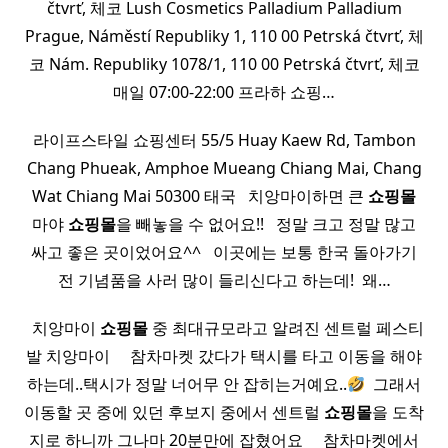
čtvrť, 체코 Lush Cosmetics Palladium Palladium
Prague, Náměstí Republiky 1, 110 00 Petrská čtvrť, 체
코 Nám. Republiky 1078/1, 110 00 Petrská čtvrť, 체코
매일 07:00-22:00 프라하 쇼핑…
라이프스타일 쇼핑센터 55/5 Huay Kaew Rd, Tambon
Chang Phueak, Amphoe Mueang Chiang Mai, Chang
Wat Chiang Mai 50300 태국 ​ ​ 치앙마이하면 큰
쇼핑몰
마야
쇼핑몰
을 빼놓을 수 없어요!! ​ ​ 정말 크고 정말 많고
싸고 좋은 곳이었어요^^ ​ ​ 이곳에는 보통 한국 돌아가기
전 기념품을 사러 많이 들리신다고 하는데! ​ 왜…
​ ​ 치앙마이
쇼핑몰
중 최대규모라고 알려진 센트럴 페스티
발 치앙마이 ​ ​ ​ ​ 참차마켓 갔다가 택시를 타고 이동을 해야
하는데..택시가 정말 너어무 안 잡히는거예요..
​ 그래서
이동할 곳 중에 있던 후보지 중에서 센트럴
쇼핑몰
을 도착
지로 하니까 그나마 20분만에 잡혔어요 ​ ​ ​ ​ 참차마켓에서