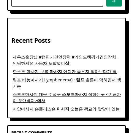
색
Recent Posts
제우스출장샵 #캠핑카견인장치 #카인드캠핑카견인장치 ​
안녕하세요 자동차 토탈멀티
샵
핫스톤 마사지 보홀
마사지
어디가 좋은지 찾아보다가 평
림프 배농마사지 Lymphedema) ;
림프
흐름이 막히면서 생
기는
스포츠마사지 대구 수성구
스포츠
마사지
잘하는곳 <손끝차
이 풋앤바디>에서
지압마사지 손플러스손
마사지
오늘은 광교와 맞닿아 있는
RECENT COMMENTS