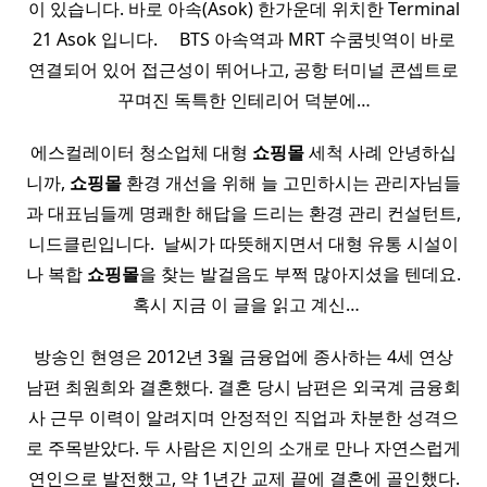
이 있습니다. 바로 아속(Asok) 한가운데 위치한 Terminal
21 Asok 입니다. ​ ​ ​ ​ BTS 아속역과 MRT 수쿰빗역이 바로
연결되어 있어 접근성이 뛰어나고, 공항 터미널 콘셉트로
꾸며진 독특한 인테리어 덕분에…
에스컬레이터 청소업체 대형
쇼핑몰
세척 사례 안녕하십
니까,
쇼핑몰
환경 개선을 위해 늘 고민하시는 관리자님들
과 대표님들께 명쾌한 해답을 드리는 환경 관리 컨설턴트,
니드클린입니다. ​ 날씨가 따뜻해지면서 대형 유통 시설이
나 복합
쇼핑몰
을 찾는 발걸음도 부쩍 많아지셨을 텐데요.
​ 혹시 지금 이 글을 읽고 계신…
방송인 현영은 2012년 3월 금융업에 종사하는 4세 연상
남편 최원희와 결혼했다. 결혼 당시 남편은 외국계 금융회
사 근무 이력이 알려지며 안정적인 직업과 차분한 성격으
로 주목받았다. 두 사람은 지인의 소개로 만나 자연스럽게
연인으로 발전했고, 약 1년간 교제 끝에 결혼에 골인했다.