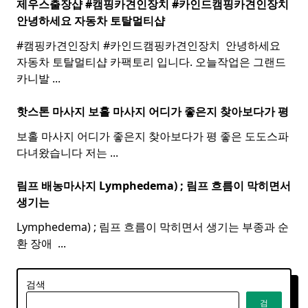
제우스출장샵 #캠핑카견인장치 #카인드캠핑카견인장치 ​
안녕하세요 자동차 토탈멀티
샵
#캠핑카견인장치 #카인드캠핑카견인장치 ​ 안녕하세요
자동차 토탈멀티샵 카팩토리 입니다. 오늘작업은 그랜드
카니발
...
핫스톤 마사지 보홀
마사지
어디가 좋은지 찾아보다가 평
보홀 마사지 어디가 좋은지 찾아보다가 평 좋은 도도스파
다녀왔습니다 저는
...
림프 배농마사지 Lymphedema) ;
림프
흐름이 막히면서
생기는
Lymphedema) ; 림프 흐름이 막히면서 생기는 부종과 순
환 장애 ​
...
검색
검