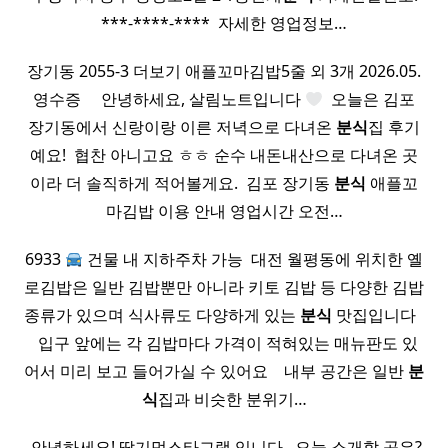
***-****-**** ​ 자세한 영업정보…
장기동 2055-3 더보기 애플꼬마김밥5줄 외 3개 2026.05.
영수증 ​ ​ ​ ​ 안녕하세요, 살림노트입니다
​ 오늘은 김포
장기동에서 신랑이랑 이른 저녁으로 다녀온
분식
집 후기
예요! ​ 협찬 아니고요 ㅎㅎ 순수 내돈내산으로 다녀온 곳
이라 더 솔직하게 적어볼게요. ​ 김포 장기동
분식
애플꼬
마김밥 이용 안내 영업시간 오전…
6933
건물 내 지하주차 가능 ​ 대전 월평동에 위치한 옐
로김밥은 일반 김밥뿐만 아니라 키토 김밥 등 다양한 김밥
종류가 있으며 식사류도 다양하게 있는
분식
맛집입니다 ​ ​
​ ​ 입구 앞에는 각 김밥마다 가격이 적혀있는 매뉴판도 있
어서 미리 보고 들어가실 수 있어요 ​ ​ ​ 내부 공간은 일반
분
식
집과 비슷한 분위기…
​ 안녕하세요! 딸기먹스타그램 입니다. ​ 오늘 소개할 곳은?