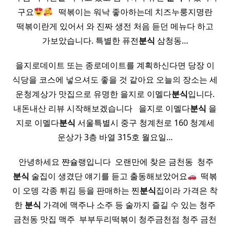
구요
​ ​ 떡볶이는 워낙 좋아하는데 치즈누룽지명란
떡볶이란게 있어서 와 진짜 생전 처음 듣던 메뉴다 하고
가보았습니다. 특별한 퓨전
분식
삼청동…
을지로데이트 또는 종로데이트를 계획하신다면 당장 이
식당을 코스에 넣으셔도 좋을 것 같아요 오늘의 장소는 세
운청계상가 맛집으로 유명한 을지로 이멜다
분식
입니다.
내돈내산 리뷰 시작해보겠습니다 ​ ​ 을지로 이멜다
분식
을
지로 이멜다
분식
서울특별시 중구 청계천로 160 청계세
운상가 3층 바열 315호 월요일…
​ 안녕하세요 쨘슐랭입니다 ​ 오랜만에 찾은 금천동 ​ 청주
분식
술집이 생겼단 얘기를 듣고 출동해보았어요
​ 떡볶
이 오뎅 각종 튀김 등을 판매하는 찐
분식
집이라 가격은 착
한
분식
가격에 맥주나 소주 등 술까지 즐길 수 있는 청주
금천동 맛집 맥주 ​ 부부두리떡볶이 청주금천점 청주 금천