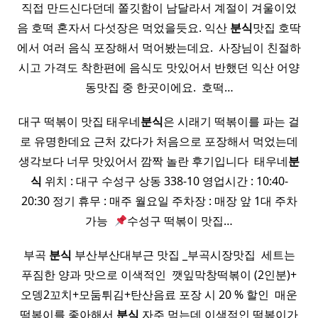
직접 만드신다던데 쫄깃함이 남달라서 계절이 겨울이었
음 호떡 혼자서 다섯장은 먹었을듯요. 익산
분식
맛집 호딱
에서 여러 음식 포장해서 먹어봤는데요. ​ 사장님이 친절하
시고 가격도 착한편에 음식도 맛있어서 반했던 익산 어양
동맛집 중 한곳이에요. ​ 호떡…
대구 떡볶이 맛집 태우네
분식
은 시래기 떡볶이를 파는 걸
로 유명한데요 근처 갔다가 처음으로 포장해서 먹었는데
생각보다 너무 맛있어서 깜짝 놀란 후기입니다 ​ 태우네
분
식
위치 : 대구 수성구 상동 338-10 영업시간 : 10:40-
20:30 정기 휴무 : 매주 월요일 주차장 : 매장 앞 1대 주차
가능 ​
수성구 떡볶이 맛집…
부곡
분식
부산부산대부근 맛집 _부곡시장맛집 ​ 세트는
푸짐한 양과 맛으로 이색적인 ​ 깻잎막창떡볶이 (2인분)+
오뎅2꼬치+모둠튀김+탄산음료 포장 시 20 % 할인 ​ 매운
떡볶이를 좋아해서
분식
자주 먹는데 이색적인 떡볶이가