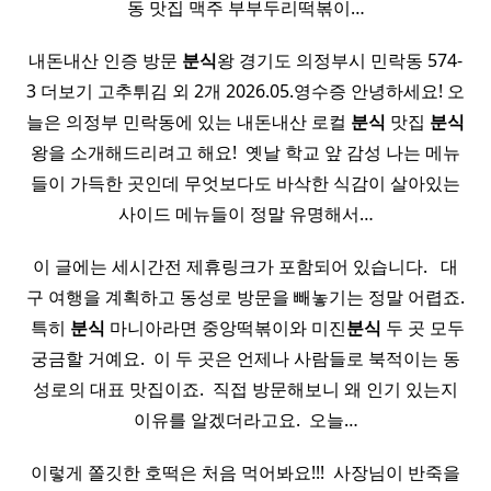
동 맛집 맥주 부부두리떡볶이…
내돈내산 인증 방문
분식
왕 경기도 의정부시 민락동 574-
3 더보기 고추튀김 외 2개 2026.05.영수증 안녕하세요! 오
늘은 의정부 민락동에 있는 내돈내산 로컬
분식
맛집
분식
왕을 소개해드리려고 해요! ​ 옛날 학교 앞 감성 나는 메뉴
들이 가득한 곳인데 무엇보다도 바삭한 식감이 살아있는
사이드 메뉴들이 정말 유명해서…
이 글에는 세시간전 제휴링크가 포함되어 있습니다. ​ ​ 대
구 여행을 계획하고 동성로 방문을 빼놓기는 정말 어렵죠.
​ 특히
분식
마니아라면 중앙떡볶이와 미진
분식
두 곳 모두
궁금할 거예요. ​ 이 두 곳은 언제나 사람들로 북적이는 동
성로의 대표 맛집이죠. ​ 직접 방문해보니 왜 인기 있는지
이유를 알겠더라고요. ​ 오늘…
이렇게 쫄깃한 호떡은 처음 먹어봐요!!! ​ 사장님이 반죽을