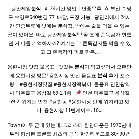
​ ​ ​ 광안제일
분식
​ ☆ 24시간 영업ㅣ연중무휴 ​ ☆ 부산 수영
구 수영로540번길 77 ​ 배달, 포장 가능 ​ ​ 광안리에서 24시
간 연중무휴에 낮에는
분식
집, 밤에는 술을 먹을 수 있는
곳이 있어요 ​ 바로 광안제일
분식
!!!! 올 초에 쫀득감자 핫했
던 거 다들 기억하시죠? 여기는 그 쫀득감자를 먹을 수 있
고 그 쫀득감자 피로 만든…
용현시장 맛집 물음표 ​ ​ 맛있는
분식
이 먹고싶어서 오랜만
에 용현시장 방문! 용현시장 맛집 물음표
분식
후기 포스
팅~ ​ #용현시장맛집 #용현시장떡볶이 ​ 물음표 인천광역
시 미추홀구 용삼길 69-2 1층 ​ ​
인천 미추홀구 용삼길
69-2 ​ 위치는 인천 #용현동 #용현시장 안에 위치하고 있
다 ​ 용현시장 11번게이트, 10…
Town)이 두 군데 있는데, 크리스티 한인타운은 1970년대
부터 형성된 토론토 최초의 공식 한인타운으로 80~90년