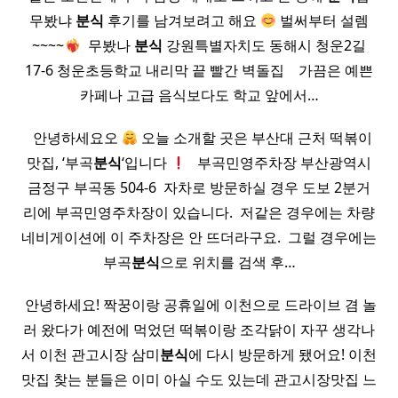
무봤냐
분식
후기를 남겨보려고 해요
벌써부터 설렘
~~~~
​ 무봤나
분식
강원특별자치도 동해시 청운2길
17-6 청운초등학교 내리막 끝 빨간 벽돌집 ​ ​ ​ 가끔은 예쁜
카페나 고급 음식보다도 학교 앞에서…
​ ​ 안녕하세요오
오늘 소개할 곳은 부산대 근처 떡볶이
맛집, ‘부곡
분식
‘입니다
​ ​ 부곡민영주차장 부산광역시
금정구 부곡동 504-6 ​ 자차로 방문하실 경우 도보 2분거
리에 부곡민영주차장이 있습니다. ​ 저같은 경우에는 차량
네비게이션에 이 주차장은 안 뜨더라구요. ​ 그럴 경우에는
부곡
분식
으로 위치를 검색 후…
​ 안녕하세요! 짝꿍이랑 공휴일에 이천으로 드라이브 겸 놀
러 왔다가 예전에 먹었던 떡볶이랑 조각닭이 자꾸 생각나
서 이천 관고시장 삼미
분식
에 다시 방문하게 됐어요! 이천
맛집 찾는 분들은 이미 아실 수도 있는데 관고시장맛집 느