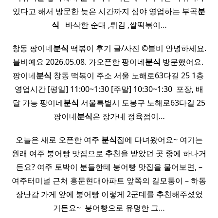
있다고 해서 방문한​ 늦은 시간까지 심야 영업하는 부곡
분
식
​ ​ ​ 바삭한 순대 ,튀김 ,쌀떡볶이…
창동 팡이네
분식
떡볶이 후기 글/사진 ©블비 안녕하세요.
블비예요 2026.05.08. 가오픈한 팡이네
분식
방문했어요.​ ​
팡이네
분식
창동 떡볶이 주소 서울 노해로63다길 25 1층​ ​
영업시간 [평일] 11:00~1:30 [주말] 10:30~1:30 ​ 포장, 배
달 가능 팡이네
분식
서울특별시 도봉구 노해로63다길 25
팡이네
분식
은 장가네 정육점이…
오늘은 새로 오픈한 여주
분식
집에 다녀왔어요~ 여기는
원래 여주 붕어빵 맛집으로 추천을 받았던 곳 중에 하나거
든요? 여주 토박이 분들한테 붕어빵 맛집을 물어보면, –
여주터미널 근처 홍문현대아파트 앞쪽의 길모퉁이 – 하동
장난감 가게 앞에 붕어빵 이렇게 2군데를 추천해주셨었
거든요~ ​ 붕어빵으로 유명한 그…