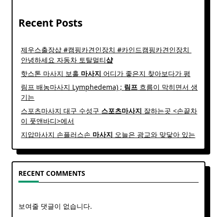
Recent Posts
제우스출장샵 #캠핑카견인장치 #카인드캠핑카견인장치 ​
안녕하세요 자동차 토탈멀티
샵
핫스톤 마사지 보홀
마사지
어디가 좋은지 찾아보다가 평
림프 배농마사지 Lymphedema) ;
림프
흐름이 막히면서 생
기는
스포츠마사지 대구 수성구
스포츠
마사지
잘하는곳 <손끝차
이 풋앤바디>에서
지압마사지 손플러스손
마사지
오늘은 광교와 맞닿아 있는
RECENT COMMENTS
보여줄 댓글이 없습니다.