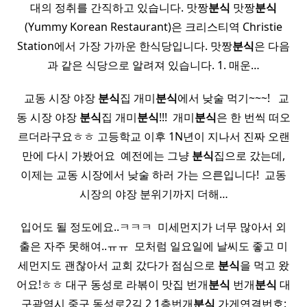
대의 정취를 간직하고 있습니다. 맛짱
분식
맛짱
분식
(Yummy Korean Restaurant)은 크리스티역 Christie
Station에서 가장 가까운 한식당입니다. 맛짱
분식
은 다음
과 같은 식당으로 알려져 있습니다. 1. 매운…
​ ​ 교동 시장 야장
분식
집 개미
분식
에서 낮술 먹기~~~! ​ ​ 교
동 시장 야장
분식
집 개미
분식
!!! ​ 개미
분식
은 한 번씩 떠오
르더라구요ㅎㅎ 고등학교 이후 1N년이 지나서 진짜 오랜
만에 다시 가봤어요 ​ 예전에는 그냥
분식
집으로 갔는데,
이제는 교동 시장에서 낮술 하러 가는 으른입니다! ​ 교동
시장의 야장 분위기까지 더해…
입어도 될 정도에요..ㅋㅋㅋ ​ 미세먼지가 너무 많아서 외
출은 자주 못해여..ㅠㅠ ​ 모처럼 일요일에 날씨도 좋고 미
세먼지도 괜찮아서 교회 갔다가 점심으로
분식
을 먹고 왔
어요!ㅎㅎ 대구 동성로 라볶이 맛집 번개
분식
번개
분식
대
구광역시 중구 동성로2길 2 1층번개
분식
가게연결번호: