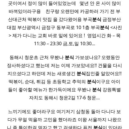
곳이여서 정이 많이 들어있었는데 ​ ​ 몇년 안 온 사이 많이
바껴있더라구용 ​ ​ ​ 친구랑 오랜만에 카공하러 가기 전 부
산대근처 떡볶이 맛집 을 갔다왔어용 부곡
분식
금정부산
대점 부산광역시 금정구 동부곡로 10 1층 부곡
분식
<사진
> 제가 다니는 교회 바로 밑에 있어요 ! ​ 영업시간 화 – 목
11:30 – 23:30 금,토,일 10:30…
동해시 청운초 근처 무봤나
분식
가보셨나요? 오랬동안
장사하셨다고 했는데 저는 이제 가보았네요!! 건물을 다시
지으셨다고 하던데 저는 새로생긴
분식
집인줄 알았어요!!
떡볶이, 순대, 튀김 등 초등학교 추억의
분식
이구요 아이
들이 좋아할 메뉴가 한가득이에요 무봤나
분식
강원특별
자치도 동해시 청운2길 17-6 청운…
느끼기에도 좋더라구요 여기저기 삼청동 돌아 다니다 보
다가 무얼 먹을까 고민을 했더라죠 이왕 서울까지 나왔으
니 좀 특이한걸 먹자고 했고 검색하다 퓨전
분식
이 있더라