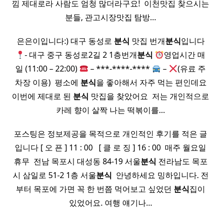
낌 제대로라 사람도 엄청 많더라구요! ​ 이천맛집 찾으시는
분들, 관고시장맛집 탐방…
은은이입니다:) 대구 동성로
분식
맛집 번개
분식
입니다
- 대구 중구 동성로2길 2 1층번개
분식
영업시간 매
일 (11:00 – 22:00)
– ***-****-****
–
(유료 주
차장 이용) ​ 평소에
분식
을 좋아해서 자주 먹는 편인데요
이번에 제대로 된
분식
맛집을 찾았어요 ​ 저는 개인적으로
카레 향이 살짝 나는 떡볶이를…
포스팅은 정보제공을 목적으로 개인적인 후기를 적은 글
입니다 [ 오 픈 ] 11 : 00 ​ ​ [ 클 로 징 ] 16 : 00 ​ 매주 월요일
휴무 ​ 전남 목포시 대성동 84-19 서울
분식
전라남도 목포
시 삼일로 51-2 1층 서울
분식
​ 안녕하세요 밍하입니다. 전
부터 목포에 가면 꼭 한 번쯤 먹어보고 싶었던
분식
집이
있었어요. 여행 얘기나…