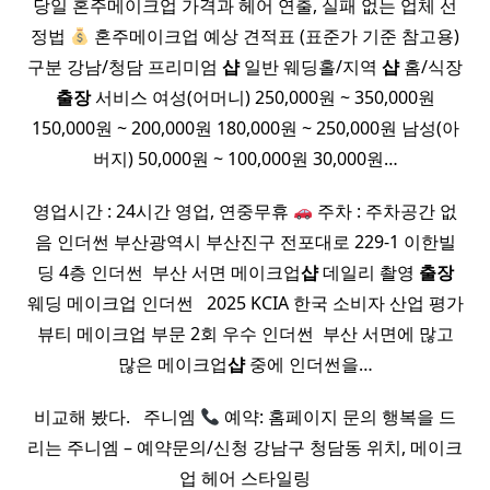
당일 혼주메이크업 가격과 헤어 연출, ​실패 없는 업체 선
정법
혼주메이크업 예상 견적표 (표준가 기준 참고용)
구분 강남/청담 프리미엄
샵
일반 웨딩홀/지역
샵
홈/식장
출장
서비스 여성(어머니) 250,000원 ~ 350,000원
150,000원 ~ 200,000원 180,000원 ~ 250,000원 남성(아
버지) 50,000원 ~ 100,000원 30,000원…
영업시간 : 24시간 영업, 연중무휴
주차 : 주차공간 없
음 인더썬 부산광역시 부산진구 전포대로 229-1 이한빌
딩 4층 인더썬 ​ 부산 서면 메이크업
샵
데일리 촬영
출장
웨딩 메이크업 인더썬 ​ ​ 2025 KCIA 한국 소비자 산업 평가
뷰티 메이크업 부문 2회 우수 인더썬 ​ 부산 서면에 많고
많은 메이크업
샵
중에 인더썬을…
비교해 봤다. ​ ​ 주니엠
예약: 홈페이지 문의 행복을 드
리는 주니엠 – 예약문의/신청 강남구 청담동 위치, 메이크
업 헤어 스타일링