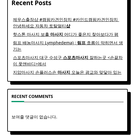
Recent Posts
제우스출장샵 #캠핑카견인장치 #카인드캠핑카견인장치 ​
안녕하세요 자동차 토탈멀티
샵
핫스톤 마사지 보홀
마사지
어디가 좋은지 찾아보다가 평
림프 배농마사지 Lymphedema) ;
림프
흐름이 막히면서 생
기는
스포츠마사지 대구 수성구
스포츠
마사지
잘하는곳 <손끝차
이 풋앤바디>에서
지압마사지 손플러스손
마사지
오늘은 광교와 맞닿아 있는
RECENT COMMENTS
보여줄 댓글이 없습니다.