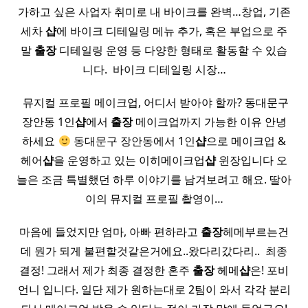
가하고 싶은 사업자 취미로 내 바이크를 완벽…창업, 기존
세차
샵
에 바이크 디테일링 메뉴 추가, 혹은 부업으로 주
말
출장
디테일링 운영 등 다양한 형태로 활동할 수 있습
니다. ​ 바이크 디테일링 시장…
​ 뮤지컬 프로필 메이크업, 어디서 받아야 할까? 동대문구
장안동 1인
샵
에서
출장
메이크업까지 가능한 이유 안녕
하세요
동대문구 장안동에서 1인
샵
으로 메이크업 &
헤어
샵
을 운영하고 있는 이히메이크업
샵
윈장입니다 오
늘은 조금 특별했던 하루 이야기를 남겨보려고 해요. 딸아
이의 뮤지컬 프로필 촬영이…
마음에 들었지만 엄마, 아빠 편하라고
출장
헤메부르는건
데 뭔가 되게 불편할것같은거에요..왔다리갔다리.. ​ 최종
결정! 그래서 제가 최종 결정한 혼주
출장
헤메
샵
은! 포비
언니 입니다. 일단 제가 원하는대로 2팀이 와서 각각 분리