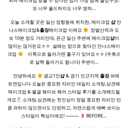
되서 메이크업 받을 수 있다는 점이 가장 맘에 들었구요!
또 너무 올드하지도 너무 영하…
​ ​ ​ 오늘 소개할 곳은 일산 장항동에 위치한, 메이크업
샵
안
나스메이크업&
출장
메이크업 이에요
​ 정발산역과 도
보 10분 정도 거리인데, 은근 일산 주변에 메이크업
샵
이
많지는 않거든요ㅎㅎ ​ 설레는 맘으로 찾아간 안나스메이
크업
​ ​ ​ 이쪽으로 들어가면 출구가 있어요ㅎㅎ (우측으
로 살짝 돌아가도 됩니다) 주변이…
​ ​ ​ ​ 안녕하세요
광교1인
샵
& 경기 인근지역
출장
파레
트연입니다 오늘은 중요한 자리인 데일리 소개팅,상견례
메이크업 & 물결 웨이브 헤어 스타일 후기를 소개해드릴
게요
소개팅,상견례는 첫인상이 정말 중요한 자리인 만
큼 과하지 않으면서도 단정하고, 자연스럽게 예뻐 보이는
스타일이 핵심이에요! ⸻
BEFORE…