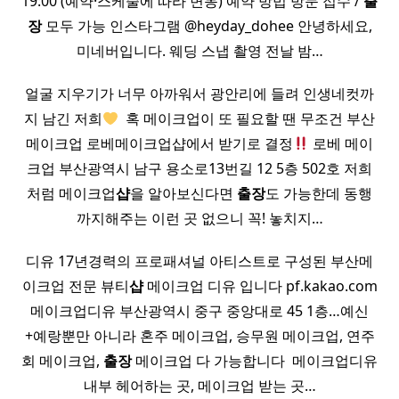
19:00 (예약·스케줄에 따라 변동) 예약 방법 방문 접수 /
출
장
모두 가능 인스타그램 @heyday_dohee 안녕하세요,
미네버입니다. 웨딩 스냅 촬영 전날 밤…
얼굴 지우기가 너무 아까워서 광안리에 들려 인생네컷까
지 남긴 저희
​ 혹 메이크업이 또 필요할 땐 무조건 부산
메이크업 로베메이크업샵에서 받기로 결정
로베 메이
크업 부산광역시 남구 용소로13번길 12 5층 502호 저희
처럼 메이크업
샵
을 알아보신다면
출장
도 가능한데 동행
까지해주는 이런 곳 없으니 꼭! 놓치지…
디유 17년경력의 프로패셔널 아티스트로 구성된 부산메
이크업 전문 뷰티
샵
메이크업 디유 입니다 pf.kakao.com
메이크업디유 부산광역시 중구 중앙대로 45 1층…예신
+예랑뿐만 아니라 혼주 메이크업, 승무원 메이크업, 연주
회 메이크업,
출장
메이크업 다 가능합니다 ​ 메이크업디유
내부 헤어하는 곳, 메이크업 받는 곳…