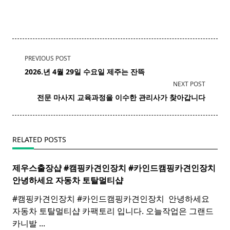
<span
PREVIOUS POST
class="nav-
2026.년 4월 29일 수요일 제주는 잔뜩
subtitle
NEXT POST
screen-
전문 마사지 교육과정을 이수한 관리사가 찾아갑니다
reader-
text">Page</span>
RELATED POSTS
제우스출장샵 #캠핑카견인장치 #카인드캠핑카견인장치 ​
안녕하세요 자동차 토탈멀티
샵
#캠핑카견인장치 #카인드캠핑카견인장치 ​ 안녕하세요
자동차 토탈멀티샵 카팩토리 입니다. 오늘작업은 그랜드
카니발
...