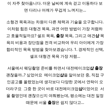
이 자주 찾아옵니다. 더운 날씨에 계속 걷고 이동하다 보
면 다리나 어깨가 무겁게 느껴지는…
소형견 목욕과는 차원이 다른 체력과 기술을 요구합니다.
이처럼 힘든 대형견 목욕, 과연 어떤 방법이 가장 저렴하
고 효율적일까요? 셀프 목욕,
출장
목욕, 그리고 애견
샵
목
욕의 비용과 장단점을 전격 비교하여 우리 아이에게 가장
합리적인 목욕 방법을 찾아보겠습니다. 1. 경제적인 선택,
셀프 대형견 목욕 가장 저렴…
서울에서 웨딩촬영 준비를 하면서 대전메이크업
샵
출장
괜찮을까..? 싶었어요 ​ 메이크업
샵
을 알아보던 중, 직접 구
인공고를 올렸었는데 생각보다 다양한 곳에서 연락이 오
더라구요 ​ 그중 한 곳이 바로 대전메이크업
샵
이었어요​​ ​ 서
울 촬영인데 괜찮으신지 여쭤봤는데, 평소에는 대전 일정
때문에 서울
출장
은 쉽지 않다고…