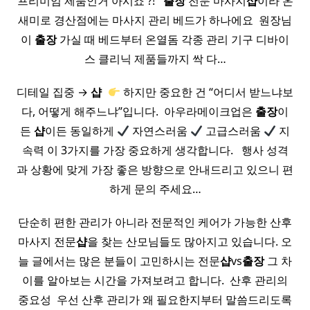
프리미엄 제품인거 아시죠 ?! ​ ​
출장
전문 마사지
샵
이라 온
새미로 경산점에는 마사지 관리 베드가 하나에요 ​ 원장님
이
출장
가실 때 베드부터 온열돔 각종 관리 기구 디바이
스 클리닉 제품들까지 싹 다…
디테일 집중 →
샵
​
하지만 중요한 건 “어디서 받느냐보
다, 어떻게 해주느냐”입니다. ​ 아우라메이크업은
출장
이
든
샵
이든 동일하게
자연스러움
고급스러움
지
속력 이 3가지를 가장 중요하게 생각합니다. ​ ​ 행사 성격
과 상황에 맞게 가장 좋은 방향으로 안내드리고 있으니 편
하게 문의 주세요…
단순히 편한 관리가 아니라 전문적인 케어가 가능한 산후
마사지 전문
샵
을 찾는 산모님들도 많아지고 있습니다. 오
늘 글에서는 많은 분들이 고민하시는 전문
샵
vs
출장
그 차
이를 알아보는 시간을 가져보려고 합니다. ​ 산후 관리의
중요성 ​ 우선 산후 관리가 왜 필요한지부터 말씀드리도록