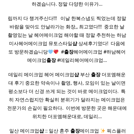
하겠습니다. 정말 다양한 이유가…
립까지 다 챙겨주신다!!! ​ ​ 이날 한복스냅도 찍었는데 정말
바람을 맞아도 안날라가는 화장,, 최고였다!!! ​ 중요한 날
촬영있는 날 헤어메이크업 해야할 때 정말 추천하는 하남
미사헤어메이크업 뮤토스타일
샵
상세후기였다! ​ 다음에
또 방문하겠습니당
​ #
출장
헤어메이크업 #하남헤어
메이크업
출장
#데일리헤어메이크업…
데일리 메이크업 헤어 메이크업
샵
부산
출장
더포엠해운
대 후기 중요한 약속이나 촬영, 행사, 모임이 있는 날이면
평소보다 더 신경 쓰게 되는 것이 바로 메이크업이다. ​ 특
히 자연스럽지만 확실히 분위기가 달라지는 메이크업은
전문가의 손길이 필요하다. ​ 이번에 방문한 곳은 해운대에
위치한 더포엠해운대로, 데일리…
​ 일산 메이크업
샵
:: 일산 혼주
출장
메이크업
픽스플러