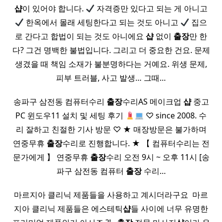
샵
이 있어야 합니다.
자격증만 있다고 되는 게 아니고
한옥에서 몰래 세팅한다고 되는 것도 아니고
집으
로 간다고 합법이 되는 것도 아니에요
샵
없이
출장
만 한
다? 그건 명백한 불법입니다. 그리고 더 중요한 건요. 문제
생겼을 때 책임 소재가 불분명하다는 거예요. 위생 문제,
피부 트러블, 사고 발생… 그때…
송파구 삼전동 컴퓨터수리
출장
수리AS 메이크업
샵
중고
PC 윈도우11 설치 및 세팅 후기
♡ since 2008. 수
리 잘하고 친절한 기사 방문 ♡ ★ 매장방문은 불가하며
연중무휴
출장
수리로 진행합니다. ★ 【 컴퓨터수리는 전
문가에게 】 연중무휴
출장
수리 오전 9시 ~ 오후 11시 [송
파구 삼전동 컴퓨터
출장
수리…
마르지아 클리닉 제품들을 사용하고 계시더라구요 ​ 마르
지아 클리닉 제품들은 에스테틱
샵
들 사이에 너무 유명한